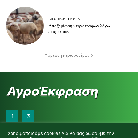
ΑΙΓΟΠΡΟΒΑΤΡΟΦΊΑ
Αποζημίωση κτηνοτρόφων λόγω
επιζωοτιών
Φόρτωση περισσοτέρων
Επικοινωνήστε μαζί μας:
Χρησιμοποιούμε cookies για να σας δώσουμε την
d.makas@yahoo.gr