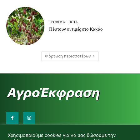
ΤΡΌΦΙΜΑ - ΠΟΤΆ
Πέφτουν οι τιμές στο Κακάο
Φόρτωση περισσοτέρων
Επικοινωνήστε μαζί μας:
Χρησιμοποιούμε cookies για να σας δώσουμε την
d.makas@yahoo.gr