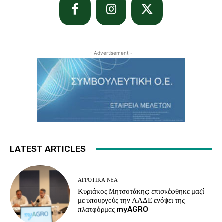
- Advertisement -
LATEST ARTICLES
ΑΓΡΟΤΙΚΆ ΝΈΑ
Κυριάκος Μητσοτάκης: επισκέφθηκε μαζί
με υπουργούς την ΑΑΔΕ ενόψει της
πλατφόρμας myAGRO