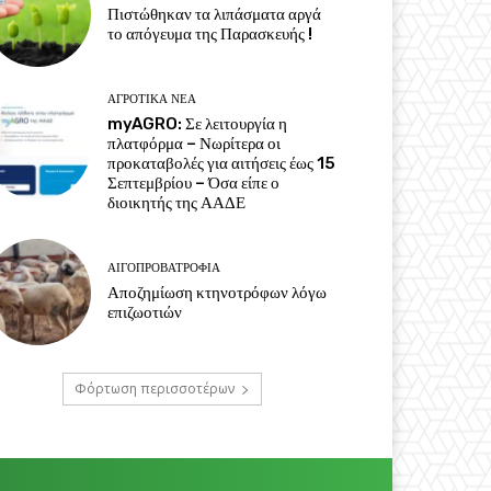
Πιστώθηκαν τα λιπάσματα αργά
το απόγευμα της Παρασκευής !
ΑΓΡΟΤΙΚΆ ΝΈΑ
myAGRO: Σε λειτουργία η
πλατφόρμα – Νωρίτερα οι
προκαταβολές για αιτήσεις έως 15
Σεπτεμβρίου – Όσα είπε ο
διοικητής της ΑΑΔΕ
ΑΙΓΟΠΡΟΒΑΤΡΟΦΊΑ
Αποζημίωση κτηνοτρόφων λόγω
επιζωοτιών
Φόρτωση περισσοτέρων