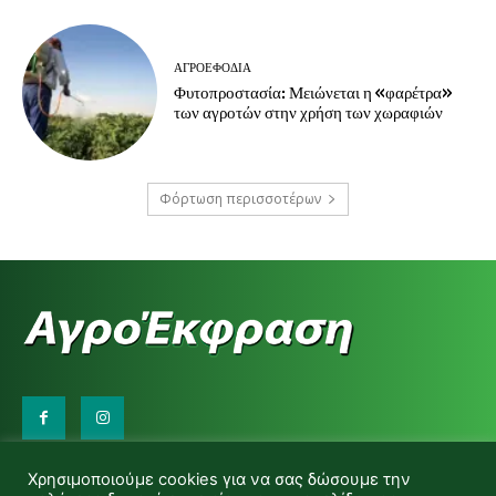
ΑΓΡΟΕΦΌΔΙΑ
Φυτοπροστασία: Μειώνεται η «φαρέτρα»
των αγροτών στην χρήση των χωραφιών
Φόρτωση περισσοτέρων
Επικοινωνήστε μαζί μας:
Χρησιμοποιούμε cookies για να σας δώσουμε την
d.makas@yahoo.gr