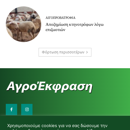
ΑΙΓΟΠΡΟΒΑΤΡΟΦΊΑ
Αποζημίωση κτηνοτρόφων λόγω
επιζωοτιών
Φόρτωση περισσοτέρων
Επικοινωνήστε μαζί μας:
Χρησιμοποιούμε cookies για να σας δώσουμε την
d.makas@yahoo.gr