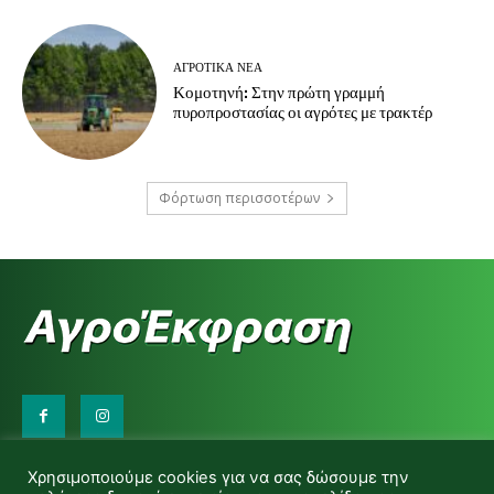
ΑΓΡΟΤΙΚΆ ΝΈΑ
Κομοτηνή: Στην πρώτη γραμμή
πυροπροστασίας οι αγρότες με τρακτέρ
Φόρτωση περισσοτέρων
Επικοινωνήστε μαζί μας:
Χρησιμοποιούμε cookies για να σας δώσουμε την
d.makas@yahoo.gr