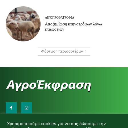
ΑΙΓΟΠΡΟΒΑΤΡΟΦΊΑ
Αποζημίωση κτηνοτρόφων λόγω
επιζωοτιών
Φόρτωση περισσοτέρων
Επικοινωνήστε μαζί μας:
Χρησιμοποιούμε cookies για να σας δώσουμε την
d.makas@yahoo.gr