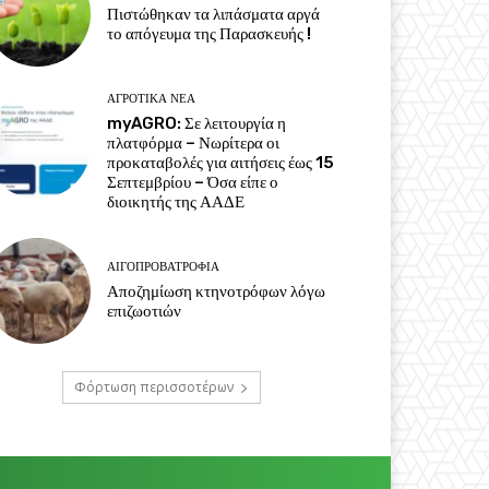
Πιστώθηκαν τα λιπάσματα αργά
το απόγευμα της Παρασκευής !
ΑΓΡΟΤΙΚΆ ΝΈΑ
myAGRO: Σε λειτουργία η
πλατφόρμα – Νωρίτερα οι
προκαταβολές για αιτήσεις έως 15
Σεπτεμβρίου – Όσα είπε ο
διοικητής της ΑΑΔΕ
ΑΙΓΟΠΡΟΒΑΤΡΟΦΊΑ
Αποζημίωση κτηνοτρόφων λόγω
επιζωοτιών
Φόρτωση περισσοτέρων