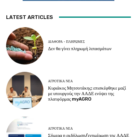
LATEST ARTICLES
ΔΙΆΦΟΡΑ - ΠΛΗΡΩΜΈΣ
Δεν θα γίνει πληρωμή λιπασμάτων
ΑΓΡΟΤΙΚΆ ΝΈΑ
Κυριάκος Μητσοτάκης: επισκέφθηκε μαζί
με υπουργούς την ΑΑΔΕ ενόψει της
πλατφόρμας myAGRO
ΑΓΡΟΤΙΚΆ ΝΈΑ
Σήμερα η εκδήλωση/ενημέρωση της ΑΑΔΕ