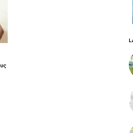
L
ους