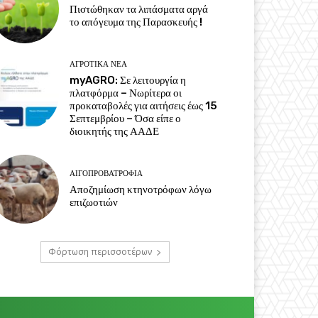
Πιστώθηκαν τα λιπάσματα αργά
το απόγευμα της Παρασκευής !
ΑΓΡΟΤΙΚΆ ΝΈΑ
myAGRO: Σε λειτουργία η
πλατφόρμα – Νωρίτερα οι
προκαταβολές για αιτήσεις έως 15
Σεπτεμβρίου – Όσα είπε ο
διοικητής της ΑΑΔΕ
ΑΙΓΟΠΡΟΒΑΤΡΟΦΊΑ
Αποζημίωση κτηνοτρόφων λόγω
επιζωοτιών
Φόρτωση περισσοτέρων