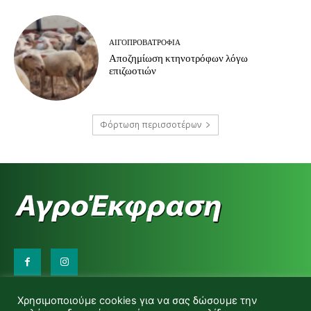
ΑΙΓΟΠΡΟΒΑΤΡΟΦΊΑ
Αποζημίωση κτηνοτρόφων λόγω
επιζωοτιών
Φόρτωση περισσοτέρων
Επικοινωνήστε μαζί μας:
Χρησιμοποιούμε cookies για να σας δώσουμε την
d.makas@yahoo.gr