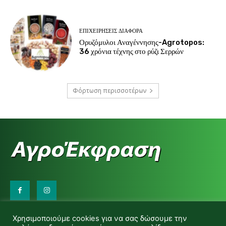
ΕΠΙΧΕΙΡΉΣΕΙΣ ΔΙΆΦΟΡΑ
Ορυζόμυλοι Αναγέννησης-Agrotopos:
36 χρόνια τέχνης στο ρύζι Σερρών
Φόρτωση περισσοτέρων
Επικοινωνήστε μαζί μας:
Χρησιμοποιούμε cookies για να σας δώσουμε την
d.makas@yahoo.gr