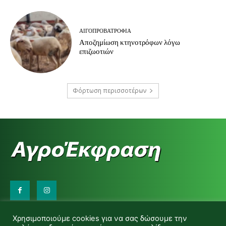
ΑΙΓΟΠΡΟΒΑΤΡΟΦΊΑ
Αποζημίωση κτηνοτρόφων λόγω
επιζωοτιών
Φόρτωση περισσοτέρων
Επικοινωνήστε μαζί μας:
Χρησιμοποιούμε cookies για να σας δώσουμε την
d.makas@yahoo.gr