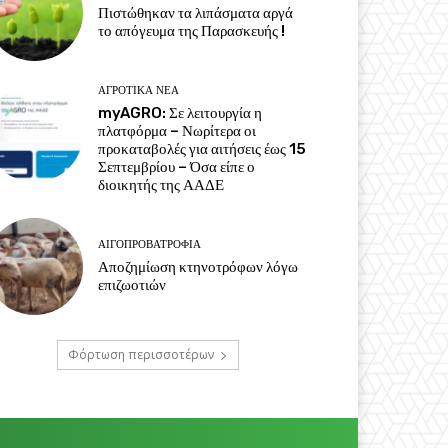
Πιστώθηκαν τα λιπάσματα αργά
το απόγευμα της Παρασκευής !
ΑΓΡΟΤΙΚΆ ΝΈΑ
myAGRO: Σε λειτουργία η
πλατφόρμα – Νωρίτερα οι
προκαταβολές για αιτήσεις έως 15
Σεπτεμβρίου – Όσα είπε ο
διοικητής της ΑΑΔΕ
ΑΙΓΟΠΡΟΒΑΤΡΟΦΊΑ
Αποζημίωση κτηνοτρόφων λόγω
επιζωοτιών
Φόρτωση περισσοτέρων