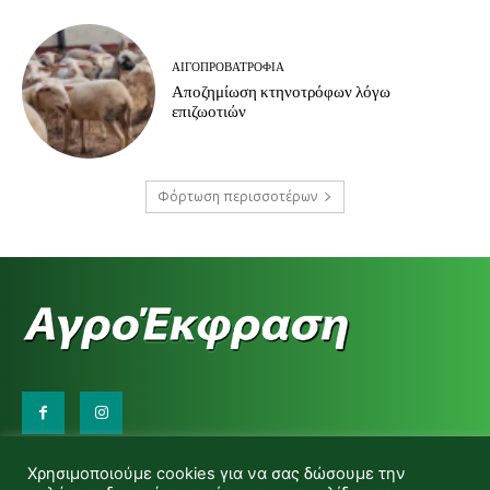
ΑΙΓΟΠΡΟΒΑΤΡΟΦΊΑ
Αποζημίωση κτηνοτρόφων λόγω
επιζωοτιών
Φόρτωση περισσοτέρων
Επικοινωνήστε μαζί μας:
Χρησιμοποιούμε cookies για να σας δώσουμε την
d.makas@yahoo.gr