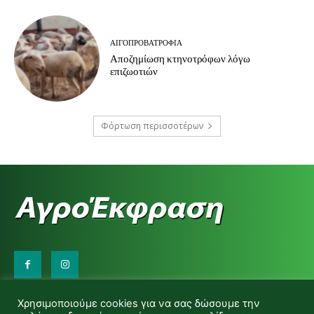
ΑΙΓΟΠΡΟΒΑΤΡΟΦΊΑ
Αποζημίωση κτηνοτρόφων λόγω
επιζωοτιών
Φόρτωση περισσοτέρων
Επικοινωνήστε μαζί μας:
Χρησιμοποιούμε cookies για να σας δώσουμε την
d.makas@yahoo.gr