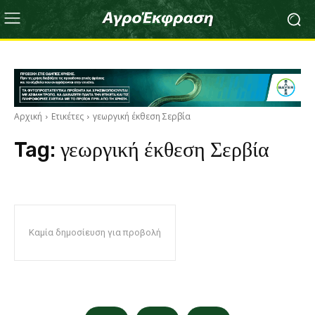
Αρχική
Ετικέτες
γεωργική έκθεση Σερβία
Tag:
γεωργική έκθεση Σερβία
Καμία δημοσίευση για προβολή