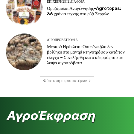
ΕΠΙΧΕΙΡΉΣΕΙΣ ΔΙΆΦΟΡΑ
Ορυζόμυλοι Αναγέννησης-Agrotopos:
36 χρόνια τέχνης στο ρύζι Σερρών
ΑΙΓΟΠΡΟΒΑΤΡΟΦΊΑ
Μεσαρά Ηράκλειο: Ούτε ένα ζώο δεν
βρέθηκε στο μαντρί κτηνοτρόφου κατά τον
έλεγχο – Συνελήφθη και ο αδερφός του με
λειψά αιγοπρόβατα
Φόρτωση περισσοτέρων