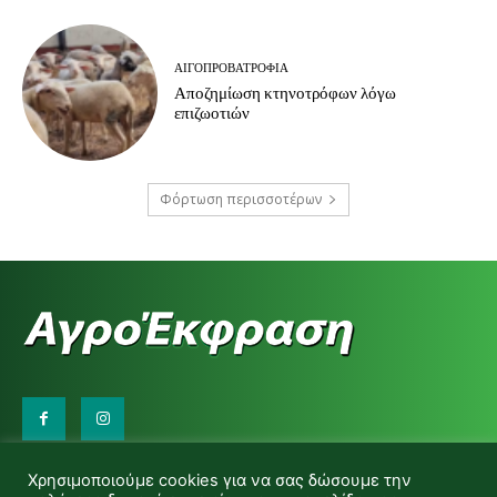
ΑΙΓΟΠΡΟΒΑΤΡΟΦΊΑ
Αποζημίωση κτηνοτρόφων λόγω
επιζωοτιών
Φόρτωση περισσοτέρων
Επικοινωνήστε μαζί μας:
Χρησιμοποιούμε cookies για να σας δώσουμε την
d.makas@yahoo.gr