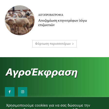
ΑΙΓΟΠΡΟΒΑΤΡΟΦΊΑ
Αποζημίωση κτηνοτρόφων λόγω
επιζωοτιών
Φόρτωση περισσοτέρων
Επικοινωνήστε μαζί μας:
Χρησιμοποιούμε cookies για να σας δώσουμε την
d.makas@yahoo.gr