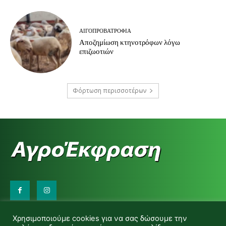
ΑΙΓΟΠΡΟΒΑΤΡΟΦΊΑ
Αποζημίωση κτηνοτρόφων λόγω
επιζωοτιών
Φόρτωση περισσοτέρων
Επικοινωνήστε μαζί μας:
Χρησιμοποιούμε cookies για να σας δώσουμε την
d.makas@yahoo.gr