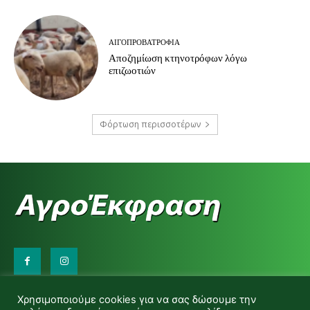
ΑΙΓΟΠΡΟΒΑΤΡΟΦΊΑ
Αποζημίωση κτηνοτρόφων λόγω
επιζωοτιών
Φόρτωση περισσοτέρων
Επικοινωνήστε μαζί μας:
Χρησιμοποιούμε cookies για να σας δώσουμε την
d.makas@yahoo.gr