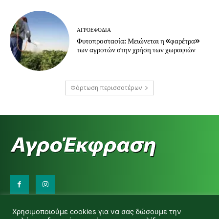
ΑΓΡΟΕΦΌΔΙΑ
Φυτοπροστασία: Μειώνεται η «φαρέτρα»
των αγροτών στην χρήση των χωραφιών
Φόρτωση περισσοτέρων
Επικοινωνήστε μαζί μας:
Χρησιμοποιούμε cookies για να σας δώσουμε την
d.makas@yahoo.gr