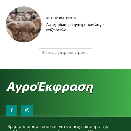
ΑΙΓΟΠΡΟΒΑΤΡΟΦΊΑ
Αποζημίωση κτηνοτρόφων λόγω
επιζωοτιών
Φόρτωση περισσοτέρων
Επικοινωνήστε μαζί μας:
Χρησιμοποιούμε cookies για να σας δώσουμε την
d.makas@yahoo.gr