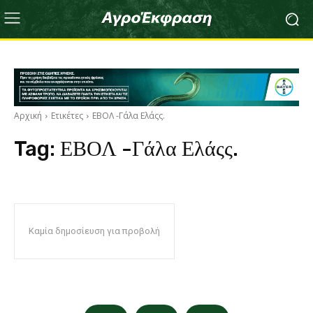
Αρχική
Ετικέτες
ΕΒΟΛ -Γάλα Ελάςς.
Tag:
ΕΒΟΛ -Γάλα Ελάςς.
Καμία δημοσίευση για προβολή