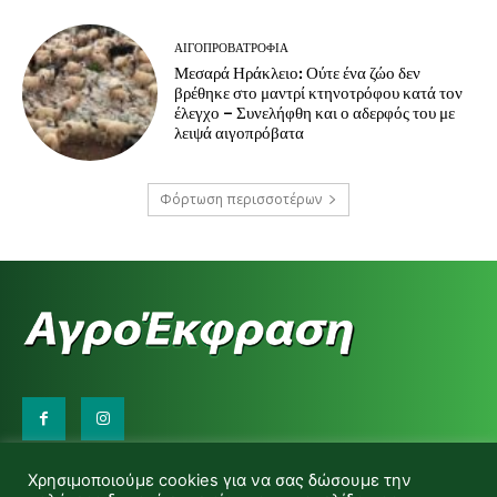
ΑΙΓΟΠΡΟΒΑΤΡΟΦΊΑ
Μεσαρά Ηράκλειο: Ούτε ένα ζώο δεν
βρέθηκε στο μαντρί κτηνοτρόφου κατά τον
έλεγχο – Συνελήφθη και ο αδερφός του με
λειψά αιγοπρόβατα
Φόρτωση περισσοτέρων
Επικοινωνήστε μαζί μας:
Χρησιμοποιούμε cookies για να σας δώσουμε την
d.makas@yahoo.gr