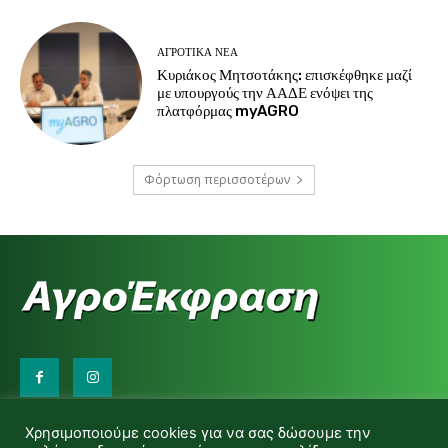
ΑΓΡΟΤΙΚΆ ΝΈΑ
Κυριάκος Μητσοτάκης: επισκέφθηκε μαζί
με υπουργούς την ΑΑΔΕ ενόψει της
πλατφόρμας myAGRO
Φόρτωση περισσοτέρων
Επικοινωνήστε μαζί μας:
Χρησιμοποιούμε cookies για να σας δώσουμε την
d.makas@yahoo.gr