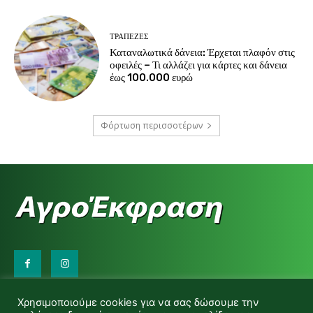
ΤΡΆΠΕΖΕΣ
Καταναλωτικά δάνεια: Έρχεται πλαφόν στις
οφειλές – Τι αλλάζει για κάρτες και δάνεια
έως 100.000 ευρώ
Φόρτωση περισσοτέρων
Επικοινωνήστε μαζί μας:
Χρησιμοποιούμε cookies για να σας δώσουμε την
d.makas@yahoo.gr