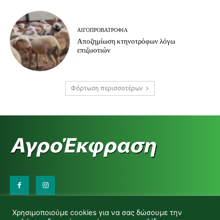
ΑΙΓΟΠΡΟΒΑΤΡΟΦΊΑ
Αποζημίωση κτηνοτρόφων λόγω
επιζωοτιών
Φόρτωση περισσοτέρων
Επικοινωνήστε μαζί μας:
Χρησιμοποιούμε cookies για να σας δώσουμε την
d.makas@yahoo.gr