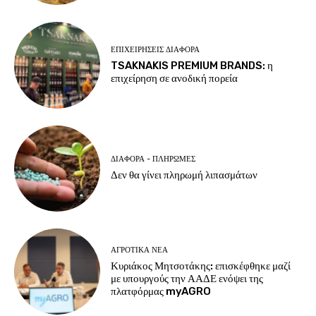
ΕΠΙΧΕΙΡΉΣΕΙΣ ΔΙΆΦΟΡΑ
TSAKNAKIS PREMIUM BRANDS: η
επιχείρηση σε ανοδική πορεία
ΔΙΆΦΟΡΑ - ΠΛΗΡΩΜΈΣ
Δεν θα γίνει πληρωμή λιπασμάτων
ΑΓΡΟΤΙΚΆ ΝΈΑ
Κυριάκος Μητσοτάκης: επισκέφθηκε μαζί
με υπουργούς την ΑΑΔΕ ενόψει της
πλατφόρμας myAGRO