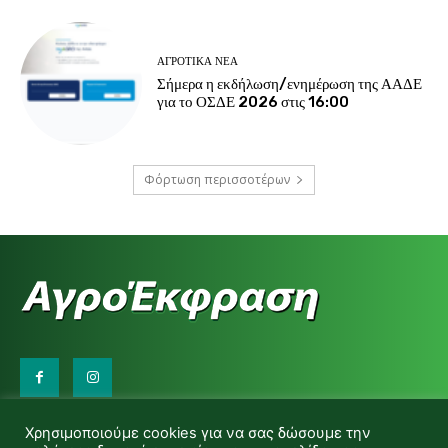
ΑΓΡΟΤΙΚΆ ΝΈΑ
Σήμερα η εκδήλωση/ενημέρωση της ΑΑΔΕ
για το ΟΣΔΕ 2026 στις 16:00
Φόρτωση περισσοτέρων
Επικοινωνήστε μαζί μας:
Χρησιμοποιούμε cookies για να σας δώσουμε την
d.makas@yahoo.gr