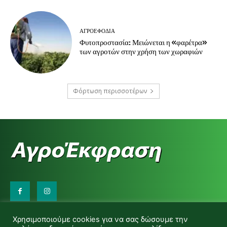
ΑΓΡΟΕΦΌΔΙΑ
Φυτοπροστασία: Μειώνεται η «φαρέτρα»
των αγροτών στην χρήση των χωραφιών
Φόρτωση περισσοτέρων
Επικοινωνήστε μαζί μας:
Χρησιμοποιούμε cookies για να σας δώσουμε την
d.makas@yahoo.gr