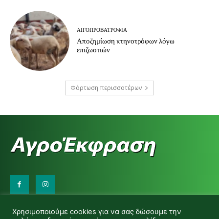
ΑΙΓΟΠΡΟΒΑΤΡΟΦΊΑ
Αποζημίωση κτηνοτρόφων λόγω
επιζωοτιών
Φόρτωση περισσοτέρων
Επικοινωνήστε μαζί μας:
Χρησιμοποιούμε cookies για να σας δώσουμε την
d.makas@yahoo.gr