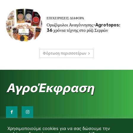
ΕΠΙΧΕΙΡΉΣΕΙΣ ΔΙΆΦΟΡΑ
Ορυζόμυλοι Αναγέννησης-Agrotopos:
36 χρόνια τέχνης στο ρύζι Σερρών
Φόρτωση περισσοτέρων
Επικοινωνήστε μαζί μας:
Χρησιμοποιούμε cookies για να σας δώσουμε την
d.makas@yahoo.gr