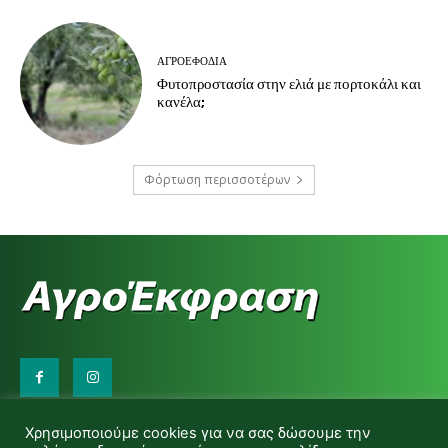
ΑΓΡΟΕΦΌΔΙΑ
Φυτοπροστασία στην ελιά με πορτοκάλι και
κανέλα;
Φόρτωση περισσοτέρων
Επικοινωνήστε μαζί μας:
Χρησιμοποιούμε cookies για να σας δώσουμε την
d.makas@yahoo.gr