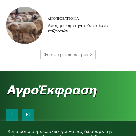
ΑΙΓΟΠΡΟΒΑΤΡΟΦΊΑ
Αποζημίωση κτηνοτρόφων λόγω
επιζωοτιών
Φόρτωση περισσοτέρων
Επικοινωνήστε μαζί μας:
Χρησιμοποιούμε cookies για να σας δώσουμε την
d.makas@yahoo.gr