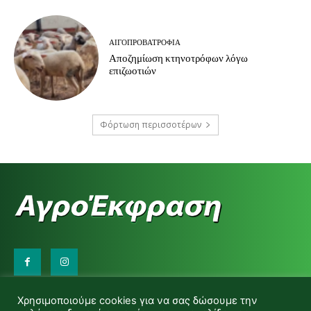
ΑΙΓΟΠΡΟΒΑΤΡΟΦΊΑ
Αποζημίωση κτηνοτρόφων λόγω
επιζωοτιών
Φόρτωση περισσοτέρων
Επικοινωνήστε μαζί μας:
Χρησιμοποιούμε cookies για να σας δώσουμε την
d.makas@yahoo.gr