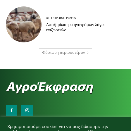
ΑΙΓΟΠΡΟΒΑΤΡΟΦΊΑ
Αποζημίωση κτηνοτρόφων λόγω
επιζωοτιών
Φόρτωση περισσοτέρων
Επικοινωνήστε μαζί μας:
Χρησιμοποιούμε cookies για να σας δώσουμε την
d.makas@yahoo.gr