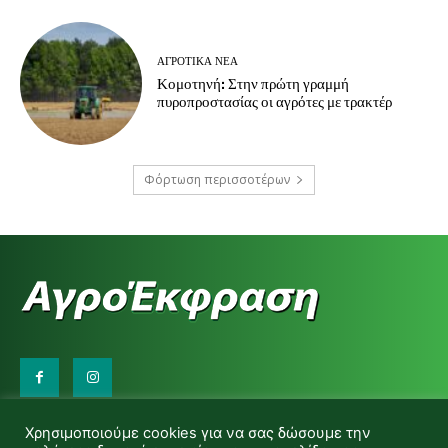
ΑΓΡΟΤΙΚΆ ΝΈΑ
Κομοτηνή: Στην πρώτη γραμμή
πυροπροστασίας οι αγρότες με τρακτέρ
Φόρτωση περισσοτέρων
Επικοινωνήστε μαζί μας:
Χρησιμοποιούμε cookies για να σας δώσουμε την
d.makas@yahoo.gr