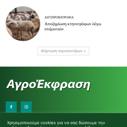
ΑΙΓΟΠΡΟΒΑΤΡΟΦΊΑ
Αποζημίωση κτηνοτρόφων λόγω
επιζωοτιών
Φόρτωση περισσοτέρων
Επικοινωνήστε μαζί μας:
Χρησιμοποιούμε cookies για να σας δώσουμε την
d.makas@yahoo.gr