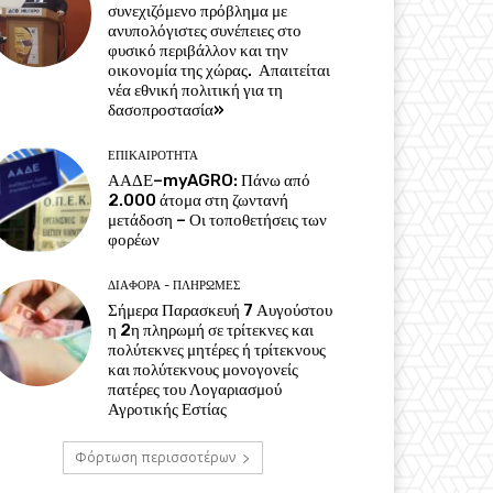
συνεχιζόμενο πρόβλημα με
ανυπολόγιστες συνέπειες στο
φυσικό περιβάλλον και την
οικονομία της χώρας. Απαιτείται
νέα εθνική πολιτική για τη
δασοπροστασία»
ΕΠΙΚΑΙΡΌΤΗΤΑ
ΑΑΔΕ–myAGRO: Πάνω από
2.000 άτομα στη ζωντανή
μετάδοση – Οι τοποθετήσεις των
φορέων
ΔΙΆΦΟΡΑ - ΠΛΗΡΩΜΈΣ
Σήμερα Παρασκευή 7 Αυγούστου
η 2η πληρωμή σε τρίτεκνες και
πολύτεκνες μητέρες ή τρίτεκνους
και πολύτεκνους μονογονείς
πατέρες του Λογαριασμού
Αγροτικής Εστίας
Φόρτωση περισσοτέρων