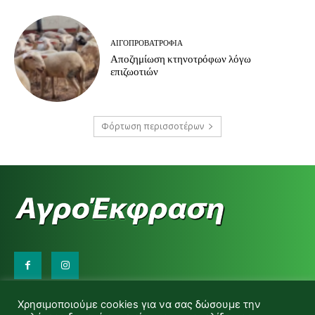
ΑΙΓΟΠΡΟΒΑΤΡΟΦΊΑ
Αποζημίωση κτηνοτρόφων λόγω
επιζωοτιών
Φόρτωση περισσοτέρων
Επικοινωνήστε μαζί μας:
Χρησιμοποιούμε cookies για να σας δώσουμε την
d.makas@yahoo.gr