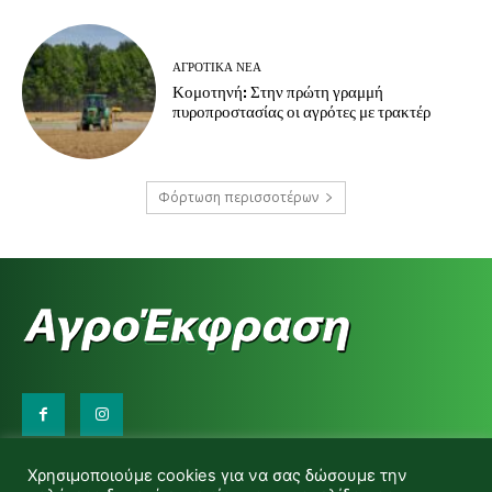
ΑΓΡΟΤΙΚΆ ΝΈΑ
Κομοτηνή: Στην πρώτη γραμμή
πυροπροστασίας οι αγρότες με τρακτέρ
Φόρτωση περισσοτέρων
Επικοινωνήστε μαζί μας:
Χρησιμοποιούμε cookies για να σας δώσουμε την
d.makas@yahoo.gr