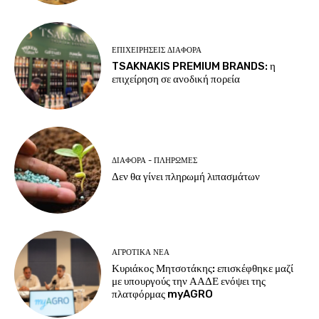
ΕΠΙΧΕΙΡΉΣΕΙΣ ΔΙΆΦΟΡΑ
TSAKNAKIS PREMIUM BRANDS: η
επιχείρηση σε ανοδική πορεία
ΔΙΆΦΟΡΑ - ΠΛΗΡΩΜΈΣ
Δεν θα γίνει πληρωμή λιπασμάτων
ΑΓΡΟΤΙΚΆ ΝΈΑ
Κυριάκος Μητσοτάκης: επισκέφθηκε μαζί
με υπουργούς την ΑΑΔΕ ενόψει της
πλατφόρμας myAGRO