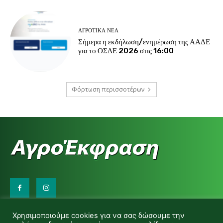
ΑΓΡΟΤΙΚΆ ΝΈΑ
Σήμερα η εκδήλωση/ενημέρωση της ΑΑΔΕ
για το ΟΣΔΕ 2026 στις 16:00
Φόρτωση περισσοτέρων
Επικοινωνήστε μαζί μας:
Χρησιμοποιούμε cookies για να σας δώσουμε την
d.makas@yahoo.gr