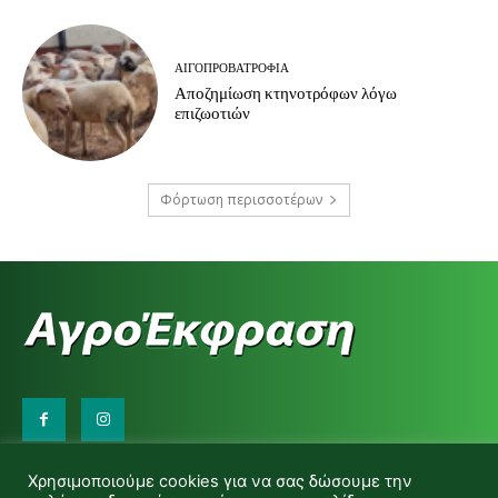
ΑΙΓΟΠΡΟΒΑΤΡΟΦΊΑ
Αποζημίωση κτηνοτρόφων λόγω
επιζωοτιών
Φόρτωση περισσοτέρων
Επικοινωνήστε μαζί μας:
Χρησιμοποιούμε cookies για να σας δώσουμε την
d.makas@yahoo.gr