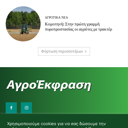
ΑΓΡΟΤΙΚΆ ΝΈΑ
Κομοτηνή: Στην πρώτη γραμμή
πυροπροστασίας οι αγρότες με τρακτέρ
Φόρτωση περισσοτέρων
Επικοινωνήστε μαζί μας:
Χρησιμοποιούμε cookies για να σας δώσουμε την
d.makas@yahoo.gr