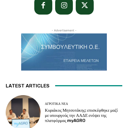
- Advertisement -
LATEST ARTICLES
ΑΓΡΟΤΙΚΆ ΝΈΑ
Κυριάκος Μητσοτάκης: επισκέφθηκε μαζί
με υπουργούς την ΑΑΔΕ ενόψει της
πλατφόρμας myAGRO