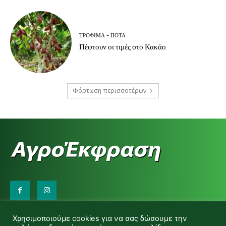
ΤΡΌΦΙΜΑ - ΠΟΤΆ
Πέφτουν οι τιμές στο Κακάο
Φόρτωση περισσοτέρων
Επικοινωνήστε μαζί μας:
Χρησιμοποιούμε cookies για να σας δώσουμε την
d.makas@yahoo.gr