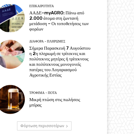
ΕΠΙΚΑΙΡΌΤΗΤΑ
ΑΑΔΕ–myAGRO: Πάνω από
2.000 άτομα στη ζωντανή
μετάδοση – Οι τοποθετήσεις των
φορέων
ΔΙΆΦΟΡΑ - ΠΛΗΡΩΜΈΣ
Σήμερα Παρασκευή 7 Αυγούστου
η 2η πληρωμή σε τρίτεκνες και
πολύτεκνες μητέρες ή τρίτεκνους
και πολύτεκνους μονογονείς
πατέρες του Λογαριασμού
Αγροτικής Εστίας
ΤΡΌΦΙΜΑ - ΠΟΤΆ
Μικρή πτώση στις πωλήσεις
μπίρας
Φόρτωση περισσοτέρων