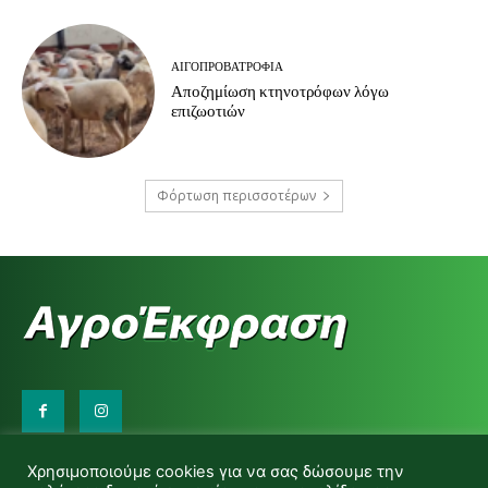
ΑΙΓΟΠΡΟΒΑΤΡΟΦΊΑ
Αποζημίωση κτηνοτρόφων λόγω
επιζωοτιών
Φόρτωση περισσοτέρων
Επικοινωνήστε μαζί μας:
Χρησιμοποιούμε cookies για να σας δώσουμε την
d.makas@yahoo.gr