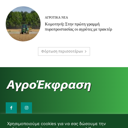
ΑΓΡΟΤΙΚΆ ΝΈΑ
Κομοτηνή: Στην πρώτη γραμμή
πυροπροστασίας οι αγρότες με τρακτέρ
Φόρτωση περισσοτέρων
Επικοινωνήστε μαζί μας:
Χρησιμοποιούμε cookies για να σας δώσουμε την
d.makas@yahoo.gr