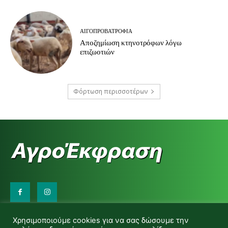
ΑΙΓΟΠΡΟΒΑΤΡΟΦΊΑ
Αποζημίωση κτηνοτρόφων λόγω
επιζωοτιών
Φόρτωση περισσοτέρων
Επικοινωνήστε μαζί μας:
Χρησιμοποιούμε cookies για να σας δώσουμε την
d.makas@yahoo.gr