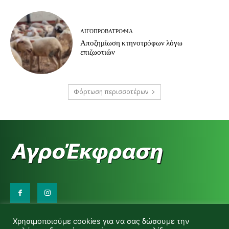
ΑΙΓΟΠΡΟΒΑΤΡΟΦΊΑ
Αποζημίωση κτηνοτρόφων λόγω
επιζωοτιών
Φόρτωση περισσοτέρων
Επικοινωνήστε μαζί μας:
Χρησιμοποιούμε cookies για να σας δώσουμε την
d.makas@yahoo.gr