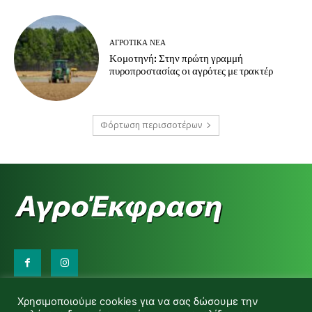
ΑΓΡΟΤΙΚΆ ΝΈΑ
Κομοτηνή: Στην πρώτη γραμμή
πυροπροστασίας οι αγρότες με τρακτέρ
Φόρτωση περισσοτέρων
Επικοινωνήστε μαζί μας:
Χρησιμοποιούμε cookies για να σας δώσουμε την
d.makas@yahoo.gr